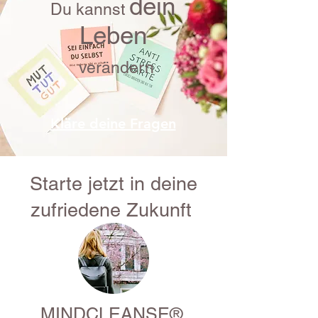
dein
Du kann
st
Leben
ve
rändern
Kläre deine Fragen
Starte jetzt in deine
zufriedene Zukunft
MINDCLEANSE®