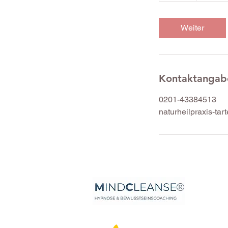
t
d
Weiter
Kontaktangab
0201-43384513
naturheilpraxis-t