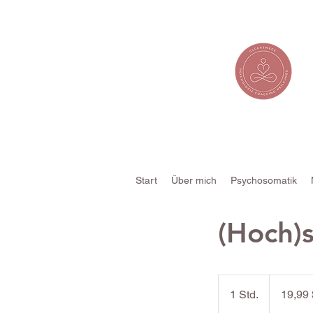
Start
Über mich
Psychosomatik
(Hoch)s
19,99
US-
1 Std.
1
19,99 
Dollar
S